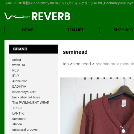
<<REVERB高松>>inpaichthyskerriインパクティスケリー,TROVE,BackAlleyOldB
seminead
select
top
seminead
<seminead> mimetic
>
>
webbTAG
FES
IRLY
ArchiTalor
BADHIYA
inpaichthys kerri
back alley old boys
The PARMANENT WEAR
TROVE
LANTIKI
seminead
station
unnatural groover