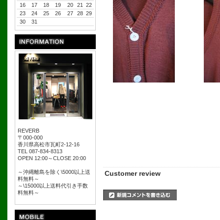
16
17
18
19
20
21
22
23
24
25
26
27
28
29
30
31
REVERB
〒000-000
香川県高松市瓦町2-12-16
TEL 087-834-8313
OPEN 12:00～CLOSE 20:00
～沖縄離島を除く\5000以上送
Customer review
料無料～
～\15000以上送料代引き手数
料無料～