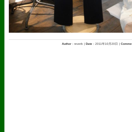
Author
：reverb
|
Date
：2011年10月20日
|
Comme