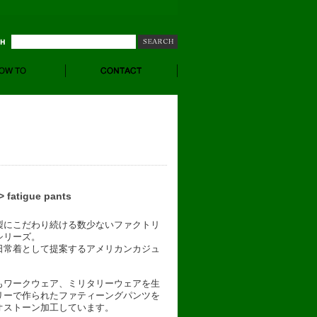
 fatigue pants
製にこだわり続ける数少ないファクトリ
シリーズ。
日常着として提案するアメリカンカジュ
もワークウェア、ミリタリーウェアを生
リーで作られたファティーングパンツを
オストーン加工しています。