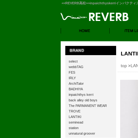
<<REVERB高松>>inpaichthyskerriインパクテ
LANTI
select
top
LAN
>
webbTAG
FES
IRLY
ArchiTalor
BADHIYA
inpaichthys kerri
back alley old boys
The PARMANENT WEAR
TROVE
LANTIKI
seminead
station
unnatural groover