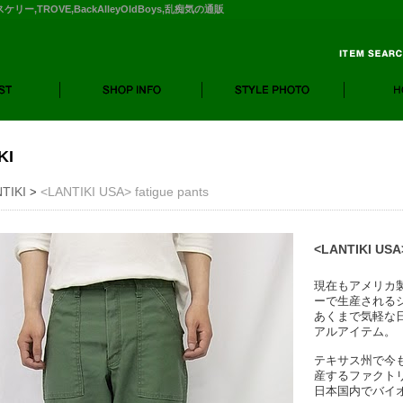
ィスケリー,TROVE,BackAlleyOldBoys,乱痴気の通販
KI
TIKI
<LANTIKI USA> fatigue pants
>
<LANTIKI USA>
現在もアメリカ
ーで生産される
あくまで気軽な
アルアイテム。
テキサス州で今
産するファクト
日本国内でバイ