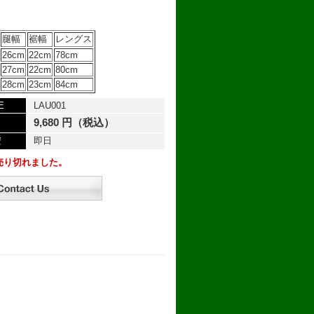
腿幅
裾幅
レングス
26cm
22cm
78cm
27cm
22cm
80cm
28cm
23cm
84cm
E
LAU001
9,680 円（税込）
安
即日
売り切れました。