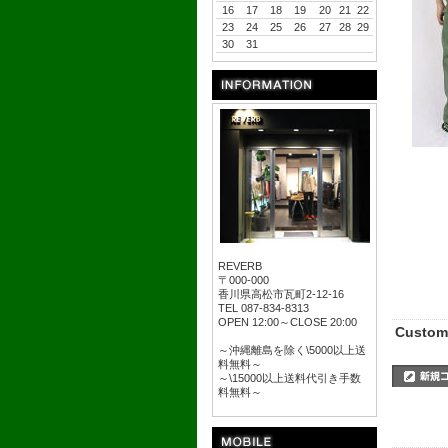
16
17
18
19
20
21
22
23
24
25
26
27
28
29
30
31
REVERB
〒000-000
香川県高松市瓦町2-12-16
TEL 087-834-8313
OPEN 12:00～CLOSE 20:00
Custom
～沖縄離島を除く\5000以上送
料無料～
～\15000以上送料代引き手数
料無料～