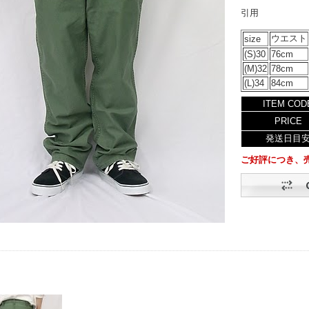
引用
ウエスト
size
(S)30
76cm
(M)32
78cm
(L)34
84cm
ITEM COD
PRICE
発送日目
ご好評につき、