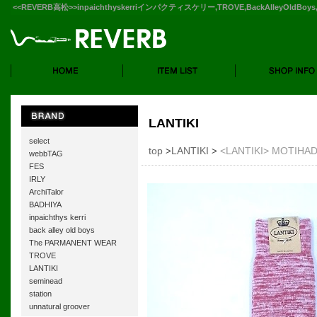
<<REVERB高松>>inpaichthyskerriインパクティスケリー,TROVE,BackAlleyOldB
LANTIKI
select
top
LANTIKI
<LANTIKI> MOTIHADA
>
>
webbTAG
FES
IRLY
ArchiTalor
BADHIYA
inpaichthys kerri
back alley old boys
The PARMANENT WEAR
TROVE
LANTIKI
seminead
station
unnatural groover