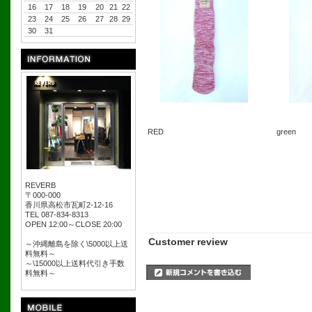
16
17
18
19
20
21
22
23
24
25
26
27
28
29
30
31
RED
green
REVERB
〒000-000
香川県高松市瓦町2-12-16
TEL 087-834-8313
OPEN 12:00～CLOSE 20:00
Customer review
～沖縄離島を除く\5000以上送
料無料～
～\15000以上送料代引き手数
料無料～