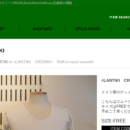
ィスケリー,TROVE,BackAlleyOldBoys,乱痴気の通販
KI
TIKI
<LANTIKI CROWN> NVA U-neck-smooth
>
<LANTIKI CR
ドイツ軍のデッド
こちらはスムー
サイズはFREE
予めご了承くだ
SIZE-FREE
ITEM COD