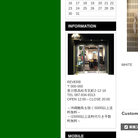
16
17
18
19
20
21
22
23
24
25
26
27
28
29
30
31
WHITE
REVERB
〒000-000
香川県高松市瓦町2-12-16
TEL 087-834-8313
OPEN 12:00～CLOSE 20:00
～沖縄離島を除く\5000以上送
料無料～
Custom
～\15000以上送料代引き手数
料無料～