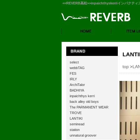
<<REVERB高松>>inpaichthyskerriインパクテ
LANTI
select
top
LAN
>
webbTAG
FES
IRLY
ArchiTalor
BADHIYA
inpaichthys kerri
back alley old boys
The PARMANENT WEAR
TROVE
LANTIKI
seminead
station
unnatural groover