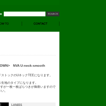
OWN> NVA U-neck-smooth
ストックのUネックTEEになります。
ス生地のタイプになります。
ですが一枚一枚ばらつきが御座いますので
さい。
E
LAN001