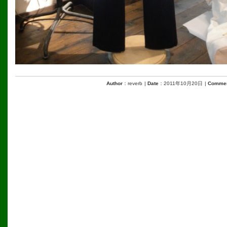
Author
：reverb
|
Date
：2011年10月20日
|
Comme